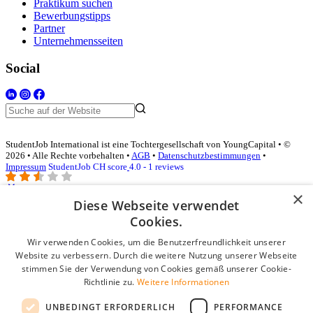
Praktikum suchen
Bewerbungstipps
Partner
Unternehmensseiten
Social
StudentJob International ist eine Tochtergesellschaft von YoungCapital • ©
2026 • Alle Rechte vorbehalten •
AGB
•
Datenschutzbestimmungen
•
Impressum
StudentJob CH score
4.0 - 1 reviews
×
Diese Webseite verwendet
Login für Unternehmen
Cookies.
Wir verwenden Cookies, um die Benutzerfreundlichkeit unserer
E-Mail
*
Website zu verbessern. Durch die weitere Nutzung unserer Webseite
stimmen Sie der Verwendung von Cookies gemäß unserer Cookie-
Passwort
Richtlinie zu.
Weitere Informationen
Angemeldet bleiben
UNBEDINGT ERFORDERLICH
PERFORMANCE
Passwort vergessen?