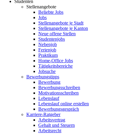
Studenten
Stellenangebote
Beliebte Jobs
Jobs
Stellenangebote je Stadt
Stellenangebote je Kanton
Neue offene Stellen
Studentenjobs
Nebenjob
Ferienjob
Praktikum
Home-Office Jobs
Tätigkeitsbereiche
Jobsuche
Bewerbungstipps
Bewerbung
Bewerbungsschreiben
Motivationsschreiben
Lebenslauf
Lebenslauf online erstellen
Bewerbungsgespräch
Karriere-Ratgeber
Arbeitsvertrag
Gehalt und Steuern
Arbeitsrecht