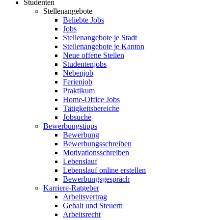
Studenten
Stellenangebote
Beliebte Jobs
Jobs
Stellenangebote je Stadt
Stellenangebote je Kanton
Neue offene Stellen
Studentenjobs
Nebenjob
Ferienjob
Praktikum
Home-Office Jobs
Tätigkeitsbereiche
Jobsuche
Bewerbungstipps
Bewerbung
Bewerbungsschreiben
Motivationsschreiben
Lebenslauf
Lebenslauf online erstellen
Bewerbungsgespräch
Karriere-Ratgeber
Arbeitsvertrag
Gehalt und Steuern
Arbeitsrecht