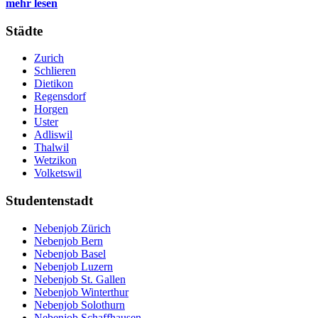
mehr lesen
Städte
Zurich
Schlieren
Dietikon
Regensdorf
Horgen
Uster
Adliswil
Thalwil
Wetzikon
Volketswil
Studentenstadt
Nebenjob Zürich
Nebenjob Bern
Nebenjob Basel
Nebenjob Luzern
Nebenjob St. Gallen
Nebenjob Winterthur
Nebenjob Solothurn
Nebenjob Schaffhausen