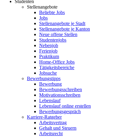
Studenten
Stellenangebote
Beliebte Jobs
Jobs
Stellenangebote je Stadt
Stellenangebote je Kanton
Neue offene Stellen
Studentenjobs
Nebenjob
Ferienjob
Praktikum
Home-Office Jobs
Tätigkeitsbereiche
Jobsuche
Bewerbungstipps
Bewerbung
Bewerbungsschreiben
Motivationsschreiben
Lebenslauf
Lebenslauf online erstellen
Bewerbungsgespräch
Karriere-Ratgeber
Arbeitsvertrag
Gehalt und Steuern
Arbeitsrecht