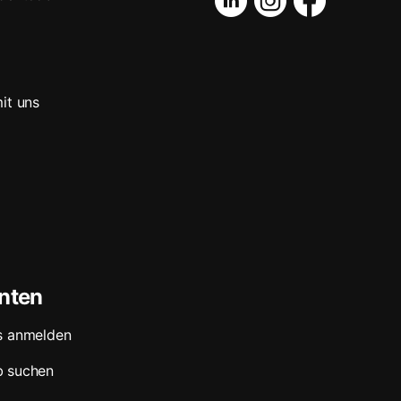
it uns
nten
s anmelden
b suchen