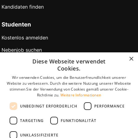
Kandidaten finden
Studenten
Kostenlos anmelden
Nebenjob suchen
×
Diese Webseite verwendet
Ferienjob suchen
Cookies.
Praktikum suchen
Wir verwenden Cookies, um die Benutzerfreundlichkeit unserer
Website zu verbessern. Durch die weitere Nutzung unserer Webseite
Bewerbungstipps
stimmen Sie der Verwendung von Cookies gemäß unserer Cookie-
Richtlinie zu.
Weitere Informationen
Partner
UNBEDINGT ERFORDERLICH
PERFORMANCE
Unternehmensseiten
TARGETING
FUNKTIONALITÄT
UNKLASSIFIZIERTE
StudentJob International ist eine Tochtergesellschaft von