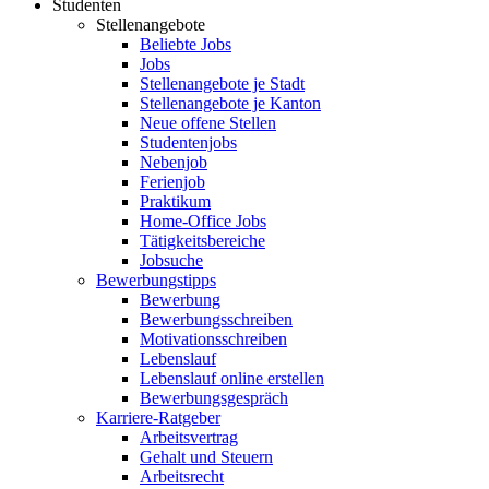
Studenten
Stellenangebote
Beliebte Jobs
Jobs
Stellenangebote je Stadt
Stellenangebote je Kanton
Neue offene Stellen
Studentenjobs
Nebenjob
Ferienjob
Praktikum
Home-Office Jobs
Tätigkeitsbereiche
Jobsuche
Bewerbungstipps
Bewerbung
Bewerbungsschreiben
Motivationsschreiben
Lebenslauf
Lebenslauf online erstellen
Bewerbungsgespräch
Karriere-Ratgeber
Arbeitsvertrag
Gehalt und Steuern
Arbeitsrecht