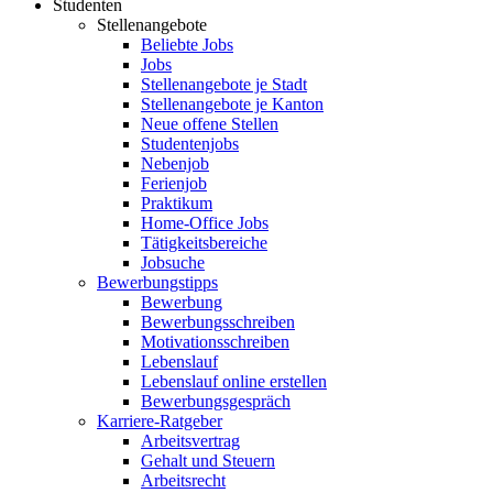
Studenten
Stellenangebote
Beliebte Jobs
Jobs
Stellenangebote je Stadt
Stellenangebote je Kanton
Neue offene Stellen
Studentenjobs
Nebenjob
Ferienjob
Praktikum
Home-Office Jobs
Tätigkeitsbereiche
Jobsuche
Bewerbungstipps
Bewerbung
Bewerbungsschreiben
Motivationsschreiben
Lebenslauf
Lebenslauf online erstellen
Bewerbungsgespräch
Karriere-Ratgeber
Arbeitsvertrag
Gehalt und Steuern
Arbeitsrecht