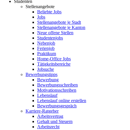
Studenten
Stellenangebote
Beliebte Jobs
Jobs
Stellenangebote je Stadt
Stellenangebote je Kanton
Neue offene Stellen
Studentenjobs
Nebenjob
Ferienjob
Praktikum
Home-Office Jobs
Tätigkeitsbereiche
Jobsuche
Bewerbungstipps
Bewerbung
Bewerbungsschreiben
Motivationsschreiben
Lebenslauf
Lebenslauf online erstellen
Bewerbungsgespräch
Karriere-Ratgeber
Arbeitsvertrag
Gehalt und Steuern
Arbeitsrecht