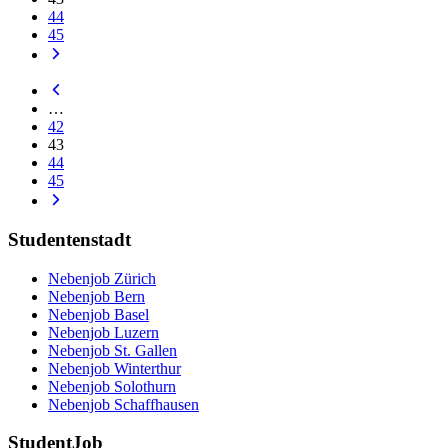
44
45
…
42
43
44
45
Studentenstadt
Nebenjob Zürich
Nebenjob Bern
Nebenjob Basel
Nebenjob Luzern
Nebenjob St. Gallen
Nebenjob Winterthur
Nebenjob Solothurn
Nebenjob Schaffhausen
StudentJob