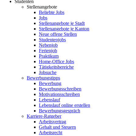
Studenten
Stellenangebote
Beliebte Jobs
Jobs
Stellenangebote je Stadt
Stellenangebote je Kanton
Neue offene Stellen
Studentenjobs
Nebenjob
Ferienjob
Praktikum
Home-Office Jobs
Tätigkeitsbereiche
Jobsuche
Bewerbungstipps
Bewerbung
Bewerbungsschreiben
Motivationsschreiben
Lebenslauf
Lebenslauf online erstellen
Bewerbungsgespräch
Karriere-Ratgeber
Arbeitsvertrag
Gehalt und Steuern
Arbeitsrecht