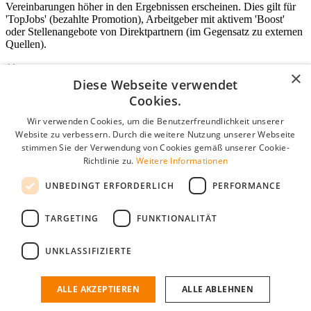
Vereinbarungen höher in den Ergebnissen erscheinen. Dies gilt für
'TopJobs' (bezahlte Promotion), Arbeitgeber mit aktivem 'Boost'
oder Stellenangebote von Direktpartnern (im Gegensatz zu externen
Quellen).
×
Diese Webseite verwendet
Login für Unternehmen
Cookies.
Wir verwenden Cookies, um die Benutzerfreundlichkeit unserer
E-Mail
*
Website zu verbessern. Durch die weitere Nutzung unserer Webseite
stimmen Sie der Verwendung von Cookies gemäß unserer Cookie-
Passwort
Richtlinie zu.
Weitere Informationen
Angemeldet bleiben
UNBEDINGT ERFORDERLICH
PERFORMANCE
Passwort vergessen?
Login
TARGETING
FUNKTIONALITÄT
Kostenloses Unternehmensprofil
UNKLASSIFIZIERTE
Wenn Sie sich registriert haben, können Sie ein Unternehmensprofil
erstellen. Sie sind nur noch wenige Schritte davon entfernt, den
passenden Mitarbeiter zu finden.
ALLE AKZEPTIEREN
ALLE ABLEHNEN
Noch kein Unternehmensprofil?