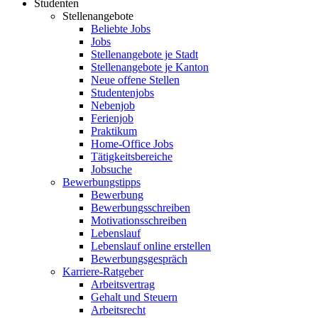
Studenten
Stellenangebote
Beliebte Jobs
Jobs
Stellenangebote je Stadt
Stellenangebote je Kanton
Neue offene Stellen
Studentenjobs
Nebenjob
Ferienjob
Praktikum
Home-Office Jobs
Tätigkeitsbereiche
Jobsuche
Bewerbungstipps
Bewerbung
Bewerbungsschreiben
Motivationsschreiben
Lebenslauf
Lebenslauf online erstellen
Bewerbungsgespräch
Karriere-Ratgeber
Arbeitsvertrag
Gehalt und Steuern
Arbeitsrecht