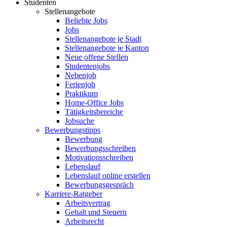
Studenten
Stellenangebote
Beliebte Jobs
Jobs
Stellenangebote je Stadt
Stellenangebote je Kanton
Neue offene Stellen
Studentenjobs
Nebenjob
Ferienjob
Praktikum
Home-Office Jobs
Tätigkeitsbereiche
Jobsuche
Bewerbungstipps
Bewerbung
Bewerbungsschreiben
Motivationsschreiben
Lebenslauf
Lebenslauf online erstellen
Bewerbungsgespräch
Karriere-Ratgeber
Arbeitsvertrag
Gehalt und Steuern
Arbeitsrecht