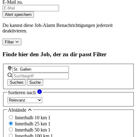
E-Mail zu.
If
you
Alert speichern
are
a
Du kannst diese Job-Alarm Benachrichtigungen jederzeit
human,
deaktivieren.
ignore
this
Filter
field
Finde hier den Job, der zu dir passt
Filter
Suchen
Suche
Sortieren nach
Abstände
Innerhalb 10 km
1
Innerhalb 25 km
1
Innerhalb 50 km
1
Innerhalb 100 km
1