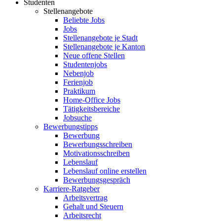
Studenten
Stellenangebote
Beliebte Jobs
Jobs
Stellenangebote je Stadt
Stellenangebote je Kanton
Neue offene Stellen
Studentenjobs
Nebenjob
Ferienjob
Praktikum
Home-Office Jobs
Tätigkeitsbereiche
Jobsuche
Bewerbungstipps
Bewerbung
Bewerbungsschreiben
Motivationsschreiben
Lebenslauf
Lebenslauf online erstellen
Bewerbungsgespräch
Karriere-Ratgeber
Arbeitsvertrag
Gehalt und Steuern
Arbeitsrecht