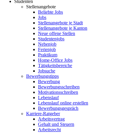
Studenten
Stellenangebote
Beliebte Jobs
Jobs
Stellenangebote je Stadt
Stellenangebote je Kanton
Neue offene Stellen
Studentenjobs
Nebenjob
Ferienjob
Praktikum
Home-Office Jobs
Tätigkeitsbereiche
Jobsuche
Bewerbungstipps
Bewerbung
Bewerbungsschreiben
Motivationsschreiben
Lebenslauf
Lebenslauf online erstellen
Bewerbungsgespräch
Karriere-Ratgeber
Arbeitsvertrag
Gehalt und Steuern
Arbeitsrecht