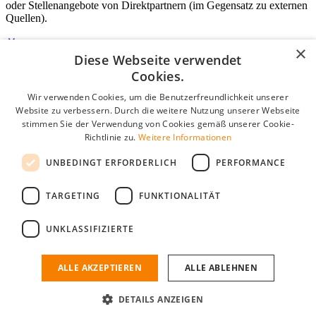
oder Stellenangebote von Direktpartnern (im Gegensatz zu externen
Quellen).
×
Diese Webseite verwendet
Login für Unternehmen
Cookies.
Wir verwenden Cookies, um die Benutzerfreundlichkeit unserer
E-Mail
*
Website zu verbessern. Durch die weitere Nutzung unserer Webseite
stimmen Sie der Verwendung von Cookies gemäß unserer Cookie-
Passwort
Richtlinie zu.
Weitere Informationen
Angemeldet bleiben
UNBEDINGT ERFORDERLICH
PERFORMANCE
Passwort vergessen?
Login
TARGETING
FUNKTIONALITÄT
Kostenloses Unternehmensprofil
UNKLASSIFIZIERTE
Wenn Sie sich registriert haben, können Sie ein Unternehmensprofil
erstellen. Sie sind nur noch wenige Schritte davon entfernt, den
passenden Mitarbeiter zu finden.
ALLE AKZEPTIEREN
ALLE ABLEHNEN
Noch kein Unternehmensprofil?
DETAILS ANZEIGEN
Kostenlos registrieren