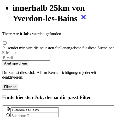
innerhalb 25km von
Yverdon-les-Bains
There Are
0 Jobs
wurden gefunden
Ja, sendet mir bitte die neuesten Stellenangebote für diese Suche per
E-Mail zu.
If
you
Alert speichern
are
a
Du kannst diese Job-Alarm Benachrichtigungen jederzeit
human,
deaktivieren.
ignore
this
Filter
field
Finde hier den Job, der zu dir passt
Filter