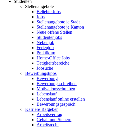
Studenten
Stellenangebote
Beliebte Jobs
Jobs
Stellenangebote je Stadt
Stellenangebote je Kanton
Neue offene Stellen
Studentenjobs
Nebenjob
Ferienjob
Praktikum
Home-Office Jobs
Tätigkeitsbereiche
Jobsuche
Bewerbungstipps
Bewerbung
Bewerbungsschreiben
Motivationsschreiben
Lebenslauf
Lebenslauf online erstellen
Bewerbungsgespräch
Karriere-Ratgeber
Arbeitsvertrag
Gehalt und Steuern
Arbeitsrecht