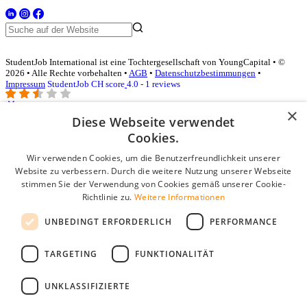
StudentJob International ist eine Tochtergesellschaft von YoungCapital • ©
2026 • Alle Rechte vorbehalten •
AGB
•
Datenschutzbestimmungen
•
Impressum
StudentJob CH score
4.0 - 1 reviews
×
Diese Webseite verwendet
Login für Unternehmen
Cookies.
Wir verwenden Cookies, um die Benutzerfreundlichkeit unserer
E-Mail
*
Website zu verbessern. Durch die weitere Nutzung unserer Webseite
stimmen Sie der Verwendung von Cookies gemäß unserer Cookie-
Passwort
Richtlinie zu.
Weitere Informationen
Angemeldet bleiben
UNBEDINGT ERFORDERLICH
PERFORMANCE
Passwort vergessen?
Login
TARGETING
FUNKTIONALITÄT
Kostenloses Unternehmensprofil
UNKLASSIFIZIERTE
Wenn Sie sich registriert haben, können Sie ein Unternehmensprofil
erstellen. Sie sind nur noch wenige Schritte davon entfernt, den