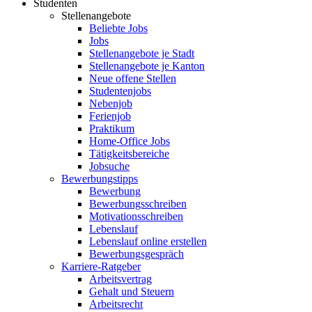
Studenten
Stellenangebote
Beliebte Jobs
Jobs
Stellenangebote je Stadt
Stellenangebote je Kanton
Neue offene Stellen
Studentenjobs
Nebenjob
Ferienjob
Praktikum
Home-Office Jobs
Tätigkeitsbereiche
Jobsuche
Bewerbungstipps
Bewerbung
Bewerbungsschreiben
Motivationsschreiben
Lebenslauf
Lebenslauf online erstellen
Bewerbungsgespräch
Karriere-Ratgeber
Arbeitsvertrag
Gehalt und Steuern
Arbeitsrecht