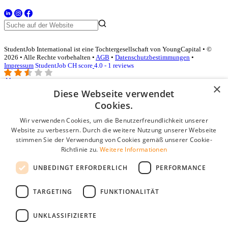
StudentJob International ist eine Tochtergesellschaft von YoungCapital • ©
2026 • Alle Rechte vorbehalten •
AGB
•
Datenschutzbestimmungen
•
Impressum
StudentJob CH score
4.0 - 1 reviews
×
Diese Webseite verwendet
Login für Unternehmen
Cookies.
Wir verwenden Cookies, um die Benutzerfreundlichkeit unserer
E-Mail
*
Website zu verbessern. Durch die weitere Nutzung unserer Webseite
stimmen Sie der Verwendung von Cookies gemäß unserer Cookie-
Passwort
Richtlinie zu.
Weitere Informationen
Angemeldet bleiben
UNBEDINGT ERFORDERLICH
PERFORMANCE
Passwort vergessen?
Login
TARGETING
FUNKTIONALITÄT
Kostenloses Unternehmensprofil
UNKLASSIFIZIERTE
Wenn Sie sich registriert haben, können Sie ein Unternehmensprofil