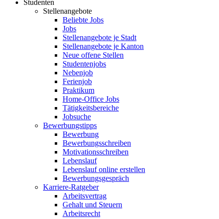
Studenten
Stellenangebote
Beliebte Jobs
Jobs
Stellenangebote je Stadt
Stellenangebote je Kanton
Neue offene Stellen
Studentenjobs
Nebenjob
Ferienjob
Praktikum
Home-Office Jobs
Tätigkeitsbereiche
Jobsuche
Bewerbungstipps
Bewerbung
Bewerbungsschreiben
Motivationsschreiben
Lebenslauf
Lebenslauf online erstellen
Bewerbungsgespräch
Karriere-Ratgeber
Arbeitsvertrag
Gehalt und Steuern
Arbeitsrecht