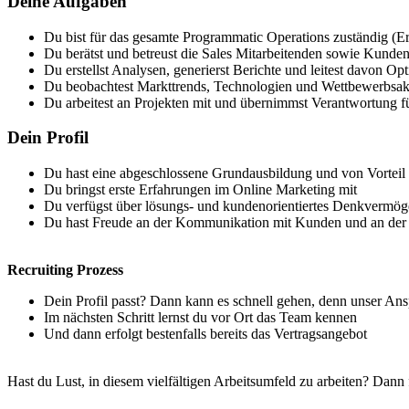
Deine Aufgaben
Du bist für das gesamte Programmatic Operations zuständig (Er
Du berätst und betreust die Sales Mitarbeitenden sowie Kunde
Du erstellst Analysen, generierst Berichte und leitest davon 
Du beobachtest Markttrends, Technologien und Wettbewerbsakti
Du arbeitest an Projekten mit und übernimmst Verantwortung fü
Dein Profil
Du hast eine abgeschlossene Grundausbildung und von Vorteil 
Du bringst erste Erfahrungen im Online Marketing mit
Du verfügst über lösungs- und kundenorientiertes Denkvermögen
Du hast Freude an der Kommunikation mit Kunden und an der
Recruiting Prozess
Dein Profil passt? Dann kann es schnell gehen, denn unser Ans
Im nächsten Schritt lernst du vor Ort das Team kennen
Und dann erfolgt bestenfalls bereits das Vertragsangebot
Hast du Lust, in diesem vielfältigen Arbeitsumfeld zu arbeiten? Dan