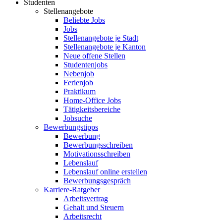
Studenten
Stellenangebote
Beliebte Jobs
Jobs
Stellenangebote je Stadt
Stellenangebote je Kanton
Neue offene Stellen
Studentenjobs
Nebenjob
Ferienjob
Praktikum
Home-Office Jobs
Tätigkeitsbereiche
Jobsuche
Bewerbungstipps
Bewerbung
Bewerbungsschreiben
Motivationsschreiben
Lebenslauf
Lebenslauf online erstellen
Bewerbungsgespräch
Karriere-Ratgeber
Arbeitsvertrag
Gehalt und Steuern
Arbeitsrecht