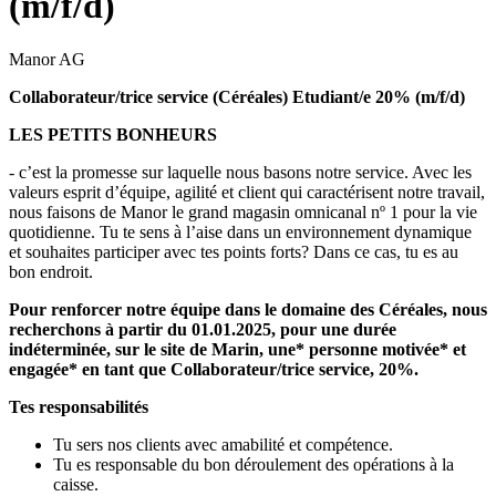
(m/f/d)
Manor AG
Collaborateur/trice service (Céréales) Etudiant/e 20% (m/f/d)
LES PETITS BONHEURS
- c’est la promesse sur laquelle nous basons notre service. Avec les
valeurs esprit d’équipe, agilité et client qui caractérisent notre travail,
nous faisons de Manor le grand magasin omnicanal nº 1 pour la vie
quotidienne. Tu te sens à l’aise dans un environnement dynamique
et souhaites participer avec tes points forts? Dans ce cas, tu es au
bon endroit.
Pour renforcer notre équipe dans le domaine
des Céréales
, nous
recherchons à partir du
01.01.2025
, pour une
durée
indéterminée
, sur le site de
Marin
, une* personne motivée* et
engagée* en tant que
Collaborateur/trice service, 20%
.
Tes responsabilités
Tu sers nos clients avec amabilité et compétence.
Tu es responsable du bon déroulement des opérations à la
caisse.