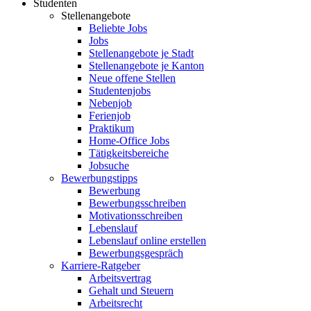
Studenten
Stellenangebote
Beliebte Jobs
Jobs
Stellenangebote je Stadt
Stellenangebote je Kanton
Neue offene Stellen
Studentenjobs
Nebenjob
Ferienjob
Praktikum
Home-Office Jobs
Tätigkeitsbereiche
Jobsuche
Bewerbungstipps
Bewerbung
Bewerbungsschreiben
Motivationsschreiben
Lebenslauf
Lebenslauf online erstellen
Bewerbungsgespräch
Karriere-Ratgeber
Arbeitsvertrag
Gehalt und Steuern
Arbeitsrecht