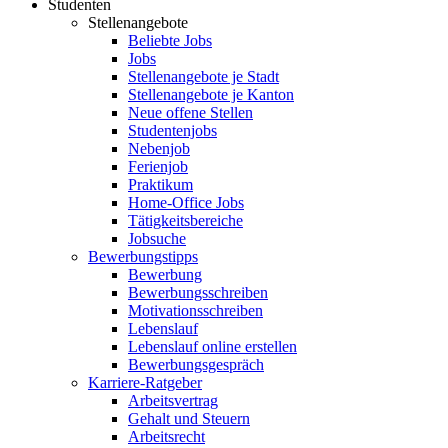
Studenten
Stellenangebote
Beliebte Jobs
Jobs
Stellenangebote je Stadt
Stellenangebote je Kanton
Neue offene Stellen
Studentenjobs
Nebenjob
Ferienjob
Praktikum
Home-Office Jobs
Tätigkeitsbereiche
Jobsuche
Bewerbungstipps
Bewerbung
Bewerbungsschreiben
Motivationsschreiben
Lebenslauf
Lebenslauf online erstellen
Bewerbungsgespräch
Karriere-Ratgeber
Arbeitsvertrag
Gehalt und Steuern
Arbeitsrecht