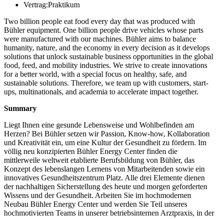
Vertrag:
Praktikum
Two billion people eat food every day that was produced with
Bühler equipment. One billion people drive vehicles whose parts
were manufactured with our machines. Bühler aims to balance
humanity, nature, and the economy in every decision as it develops
solutions that unlock sustainable business opportunities in the global
food, feed, and mobility industries. We strive to create innovations
for a better world, with a special focus on healthy, safe, and
sustainable solutions. Therefore, we team up with customers, start-
ups, multinationals, and academia to accelerate impact together.
Summary
Liegt Ihnen eine gesunde Lebensweise und Wohlbefinden am
Herzen? Bei Bühler setzen wir Passion, Know-how, Kollaboration
und Kreativität ein, um eine Kultur der Gesundheit zu fördern. Im
völlig neu konzipierten Bühler Energy Center finden die
mittlerweile weltweit etablierte Berufsbildung von Bühler, das
Konzept des lebenslangen Lernens von Mitarbeitenden sowie ein
innovatives Gesundheitszentrum Platz. Alle drei Elemente dienen
der nachhaltigen Sicherstellung des heute und morgen geforderten
Wissens und der Gesundheit. Arbeiten Sie im hochmodernen
Neubau Bühler Energy Center und werden Sie Teil unseres
hochmotivierten Teams in unserer betriebsinternen Arztpraxis, in der