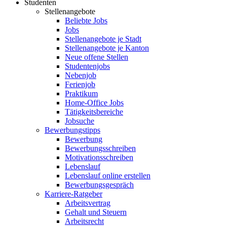
Studenten
Stellenangebote
Beliebte Jobs
Jobs
Stellenangebote je Stadt
Stellenangebote je Kanton
Neue offene Stellen
Studentenjobs
Nebenjob
Ferienjob
Praktikum
Home-Office Jobs
Tätigkeitsbereiche
Jobsuche
Bewerbungstipps
Bewerbung
Bewerbungsschreiben
Motivationsschreiben
Lebenslauf
Lebenslauf online erstellen
Bewerbungsgespräch
Karriere-Ratgeber
Arbeitsvertrag
Gehalt und Steuern
Arbeitsrecht