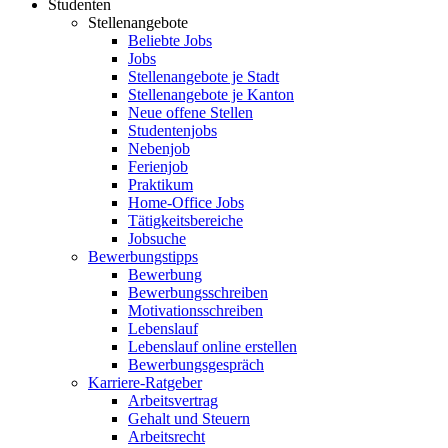
Studenten
Stellenangebote
Beliebte Jobs
Jobs
Stellenangebote je Stadt
Stellenangebote je Kanton
Neue offene Stellen
Studentenjobs
Nebenjob
Ferienjob
Praktikum
Home-Office Jobs
Tätigkeitsbereiche
Jobsuche
Bewerbungstipps
Bewerbung
Bewerbungsschreiben
Motivationsschreiben
Lebenslauf
Lebenslauf online erstellen
Bewerbungsgespräch
Karriere-Ratgeber
Arbeitsvertrag
Gehalt und Steuern
Arbeitsrecht