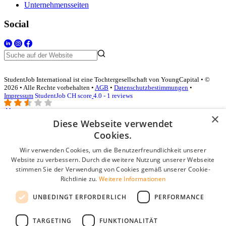
Unternehmensseiten
Social
StudentJob International ist eine Tochtergesellschaft von YoungCapital • ©
2026 • Alle Rechte vorbehalten •
AGB
•
Datenschutzbestimmungen
•
Impressum
StudentJob CH score
4.0 - 1 reviews
×
Diese Webseite verwendet
Login für Unternehmen
Cookies.
Wir verwenden Cookies, um die Benutzerfreundlichkeit unserer
E-Mail
*
Website zu verbessern. Durch die weitere Nutzung unserer Webseite
stimmen Sie der Verwendung von Cookies gemäß unserer Cookie-
Passwort
Richtlinie zu.
Weitere Informationen
Angemeldet bleiben
UNBEDINGT ERFORDERLICH
PERFORMANCE
Passwort vergessen?
Login
TARGETING
FUNKTIONALITÄT