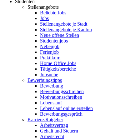
Studenten
Stellenangebote
Beliebte Jobs
Jobs
Stellenangebote je Stadt
Stellenangebote je Kanton
Neue offene Stellen
Studentenjobs
Nebenjob
Ferienjob
Praktikum
Home-Office Jobs
Tätigkeitsbereiche
Jobsuche
Bewerbungstipps
Bewerbung
Bewerbungsschreiben
Motivationsschreiben
Lebenslauf
Lebenslauf online erstellen
Bewerbungsgespräch
Karriere-Ratgeber
Arbeitsvertrag
Gehalt und Steuern
Arbeitsrecht