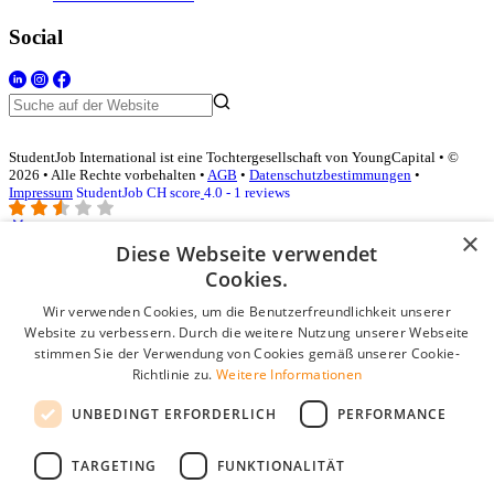
Social
StudentJob International ist eine Tochtergesellschaft von YoungCapital • ©
2026 • Alle Rechte vorbehalten •
AGB
•
Datenschutzbestimmungen
•
Impressum
StudentJob CH score
4.0 - 1 reviews
×
Diese Webseite verwendet
Login für Unternehmen
Cookies.
Wir verwenden Cookies, um die Benutzerfreundlichkeit unserer
E-Mail
*
Website zu verbessern. Durch die weitere Nutzung unserer Webseite
stimmen Sie der Verwendung von Cookies gemäß unserer Cookie-
Passwort
Richtlinie zu.
Weitere Informationen
Angemeldet bleiben
UNBEDINGT ERFORDERLICH
PERFORMANCE
Passwort vergessen?
Login
TARGETING
FUNKTIONALITÄT
Kostenloses Unternehmensprofil