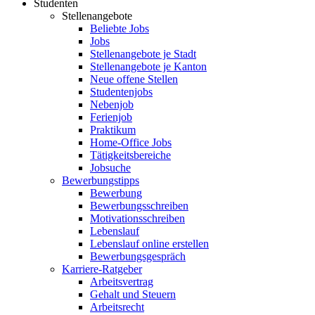
Studenten
Stellenangebote
Beliebte Jobs
Jobs
Stellenangebote je Stadt
Stellenangebote je Kanton
Neue offene Stellen
Studentenjobs
Nebenjob
Ferienjob
Praktikum
Home-Office Jobs
Tätigkeitsbereiche
Jobsuche
Bewerbungstipps
Bewerbung
Bewerbungsschreiben
Motivationsschreiben
Lebenslauf
Lebenslauf online erstellen
Bewerbungsgespräch
Karriere-Ratgeber
Arbeitsvertrag
Gehalt und Steuern
Arbeitsrecht