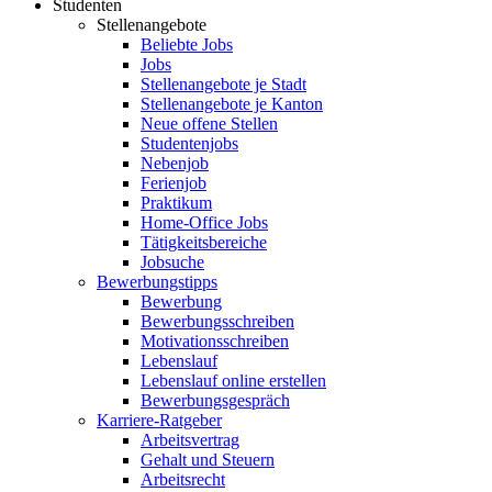
Studenten
Stellenangebote
Beliebte Jobs
Jobs
Stellenangebote je Stadt
Stellenangebote je Kanton
Neue offene Stellen
Studentenjobs
Nebenjob
Ferienjob
Praktikum
Home-Office Jobs
Tätigkeitsbereiche
Jobsuche
Bewerbungstipps
Bewerbung
Bewerbungsschreiben
Motivationsschreiben
Lebenslauf
Lebenslauf online erstellen
Bewerbungsgespräch
Karriere-Ratgeber
Arbeitsvertrag
Gehalt und Steuern
Arbeitsrecht