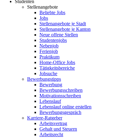
Studenten
Stellenangebote
Beliebte Jobs
Jobs
Stellenangebote je Stadt
Stellenangebote je Kanton
Neue offene Stellen
Studentenjobs
Nebenjob
Ferienjob
Praktikum
Home-Office Jobs
Tätigkeitsbereiche
Jobsuche
Bewerbungstipps
Bewerbung
Bewerbungsschreiben
Motivationsschreiben
Lebenslauf
Lebenslauf online erstellen
Bewerbungsgespräch
Karriere-Ratgeber
Arbeitsvertrag
Gehalt und Steuern
Arbeitsrecht