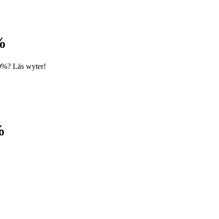
%
80%? Läs wyter!
%