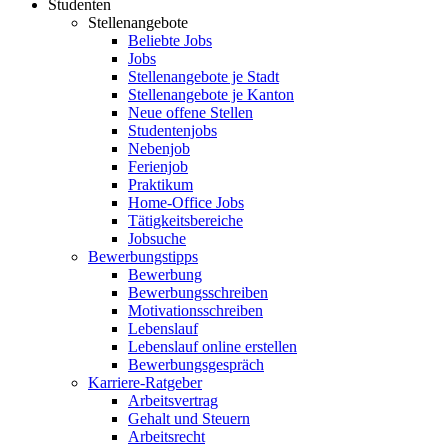
Studenten
Stellenangebote
Beliebte Jobs
Jobs
Stellenangebote je Stadt
Stellenangebote je Kanton
Neue offene Stellen
Studentenjobs
Nebenjob
Ferienjob
Praktikum
Home-Office Jobs
Tätigkeitsbereiche
Jobsuche
Bewerbungstipps
Bewerbung
Bewerbungsschreiben
Motivationsschreiben
Lebenslauf
Lebenslauf online erstellen
Bewerbungsgespräch
Karriere-Ratgeber
Arbeitsvertrag
Gehalt und Steuern
Arbeitsrecht