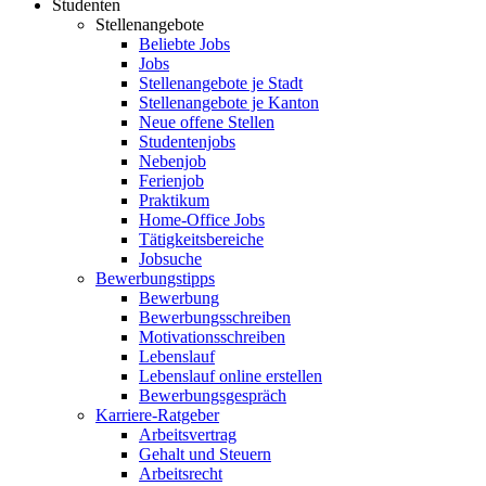
Studenten
Stellenangebote
Beliebte Jobs
Jobs
Stellenangebote je Stadt
Stellenangebote je Kanton
Neue offene Stellen
Studentenjobs
Nebenjob
Ferienjob
Praktikum
Home-Office Jobs
Tätigkeitsbereiche
Jobsuche
Bewerbungstipps
Bewerbung
Bewerbungsschreiben
Motivationsschreiben
Lebenslauf
Lebenslauf online erstellen
Bewerbungsgespräch
Karriere-Ratgeber
Arbeitsvertrag
Gehalt und Steuern
Arbeitsrecht