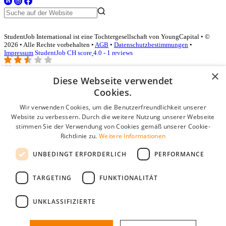
StudentJob International ist eine Tochtergesellschaft von YoungCapital • ©
2026 • Alle Rechte vorbehalten •
AGB
•
Datenschutzbestimmungen
•
Impressum
StudentJob CH score
4.0 - 1 reviews
×
Diese Webseite verwendet
Login für Unternehmen
Cookies.
Wir verwenden Cookies, um die Benutzerfreundlichkeit unserer
E-Mail
*
Website zu verbessern. Durch die weitere Nutzung unserer Webseite
stimmen Sie der Verwendung von Cookies gemäß unserer Cookie-
Passwort
Richtlinie zu.
Weitere Informationen
Angemeldet bleiben
UNBEDINGT ERFORDERLICH
PERFORMANCE
Passwort vergessen?
Login
TARGETING
FUNKTIONALITÄT
Kostenloses Unternehmensprofil
UNKLASSIFIZIERTE
Wenn Sie sich registriert haben, können Sie ein Unternehmensprofil
erstellen. Sie sind nur noch wenige Schritte davon entfernt, den
passenden Mitarbeiter zu finden.