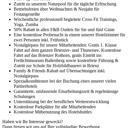
Zutritt zu unserem Naturpool für die tägliche Erfrischung
Betriebsferien über Weihnachten & Neujahr für
Festangestellte
Wöchentliche professionell begleitete Cross Fit Trainings,
Yoga, Zumba
50% Rabatt in allen F&B Outlets für Sie und fünf Gäste
Eine kostenlose Probenacht in einem unserer Hotelzimmer für
zwei Personen inkl. Frühstück
Nostalgiepass für unsere Mitarbeitenden: Gratis 1. Klasse
Fahrt auf dem ganzen Brienzer- und Thunersee. Kostenlose
Fahrt auf das Brienzer Rothorn, gratis Eintritt ins
Freilichtmuseum Ballenberg sowie kostenfreie Führung &
Zutritt zur Schule für Holzbildhauerei in Brienz
Family & Friends Rabatt auf Übernachtungen inkl.
Nostalgiepass
Spezialkonditionen bei der Buchung eines unserer vielen
Partnerhotels
Garantierte, umfassende Einarbeitungszeit & regelmässige
Schulungen
Unterstützung bei der beruflichen Weiterentwicklung
Kostenlose Parkplätze für alle Mitarbeitenden
Kostenlose Mitbenutzung des Hotelshuttles
Haben wir Ihr Interesse geweckt?
Dann freuen wir uns auf Ihre vollständige Bewerbung.