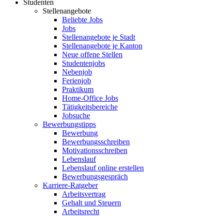
Studenten
Stellenangebote
Beliebte Jobs
Jobs
Stellenangebote je Stadt
Stellenangebote je Kanton
Neue offene Stellen
Studentenjobs
Nebenjob
Ferienjob
Praktikum
Home-Office Jobs
Tätigkeitsbereiche
Jobsuche
Bewerbungstipps
Bewerbung
Bewerbungsschreiben
Motivationsschreiben
Lebenslauf
Lebenslauf online erstellen
Bewerbungsgespräch
Karriere-Ratgeber
Arbeitsvertrag
Gehalt und Steuern
Arbeitsrecht