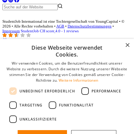
StudentJob International ist eine Tochtergesellschaft von YoungCapital • ©
2026 • Alle Rechte vorbehalten •
AGB
•
Datenschutzbestimmungen
•
Impressum
StudentJob CH score
4.0 - 1 reviews
×
Diese Webseite verwendet
Login für Unternehmen
Cookies.
Wir verwenden Cookies, um die Benutzerfreundlichkeit unserer
E-Mail
*
Website zu verbessern. Durch die weitere Nutzung unserer Webseite
stimmen Sie der Verwendung von Cookies gemäß unserer Cookie-
Passwort
Richtlinie zu.
Weitere Informationen
Angemeldet bleiben
UNBEDINGT ERFORDERLICH
PERFORMANCE
Passwort vergessen?
Login
TARGETING
FUNKTIONALITÄT
Kostenloses Unternehmensprofil
UNKLASSIFIZIERTE
Wenn Sie sich registriert haben, können Sie ein Unternehmensprofil
erstellen. Sie sind nur noch wenige Schritte davon entfernt, den
passenden Mitarbeiter zu finden.