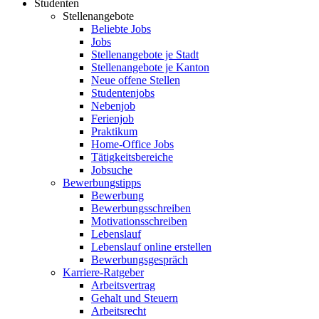
Studenten
Stellenangebote
Beliebte Jobs
Jobs
Stellenangebote je Stadt
Stellenangebote je Kanton
Neue offene Stellen
Studentenjobs
Nebenjob
Ferienjob
Praktikum
Home-Office Jobs
Tätigkeitsbereiche
Jobsuche
Bewerbungstipps
Bewerbung
Bewerbungsschreiben
Motivationsschreiben
Lebenslauf
Lebenslauf online erstellen
Bewerbungsgespräch
Karriere-Ratgeber
Arbeitsvertrag
Gehalt und Steuern
Arbeitsrecht