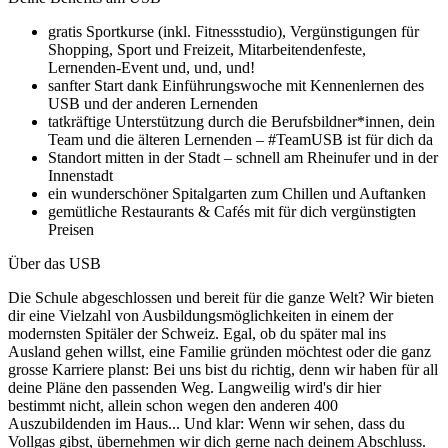
gratis Sportkurse (inkl. Fitnessstudio), Vergünstigungen für
Shopping, Sport und Freizeit, Mitarbeitendenfeste,
Lernenden-Event und, und, und!
sanfter Start dank Einführungswoche mit Kennenlernen des
USB und der anderen Lernenden
tatkräftige Unterstützung durch die Berufsbildner*innen, dein
Team und die älteren Lernenden – #TeamUSB ist für dich da
Standort mitten in der Stadt – schnell am Rheinufer und in der
Innenstadt
ein wunderschöner Spitalgarten zum Chillen und Auftanken
gemütliche Restaurants & Cafés mit für dich vergünstigten
Preisen
Über das USB
Die Schule abgeschlossen und bereit für die ganze Welt? Wir bieten
dir eine Vielzahl von Ausbildungsmöglichkeiten in einem der
modernsten Spitäler der Schweiz. Egal, ob du später mal ins
Ausland gehen willst, eine Familie gründen möchtest oder die ganz
grosse Karriere planst: Bei uns bist du richtig, denn wir haben für all
deine Pläne den passenden Weg. Langweilig wird's dir hier
bestimmt nicht, allein schon wegen den anderen 400
Auszubildenden im Haus... Und klar: Wenn wir sehen, dass du
Vollgas gibst, übernehmen wir dich gerne nach deinem Abschluss.