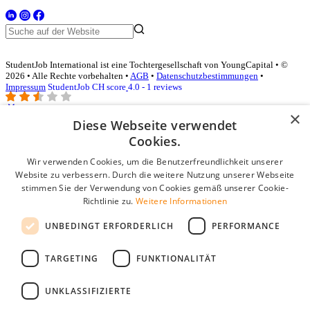
StudentJob International ist eine Tochtergesellschaft von YoungCapital • ©
2026 • Alle Rechte vorbehalten •
AGB
•
Datenschutzbestimmungen
•
Impressum
StudentJob CH score
4.0 - 1 reviews
×
Diese Webseite verwendet
Login für Unternehmen
Cookies.
Wir verwenden Cookies, um die Benutzerfreundlichkeit unserer
E-Mail
*
Website zu verbessern. Durch die weitere Nutzung unserer Webseite
stimmen Sie der Verwendung von Cookies gemäß unserer Cookie-
Passwort
Richtlinie zu.
Weitere Informationen
Angemeldet bleiben
UNBEDINGT ERFORDERLICH
PERFORMANCE
Passwort vergessen?
Login
TARGETING
FUNKTIONALITÄT
Kostenloses Unternehmensprofil
UNKLASSIFIZIERTE
Wenn Sie sich registriert haben, können Sie ein Unternehmensprofil