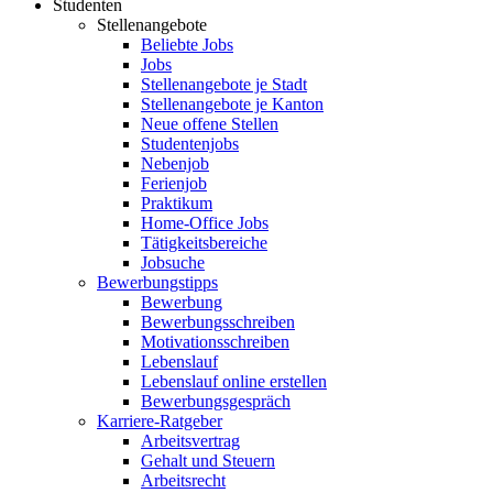
Studenten
Stellenangebote
Beliebte Jobs
Jobs
Stellenangebote je Stadt
Stellenangebote je Kanton
Neue offene Stellen
Studentenjobs
Nebenjob
Ferienjob
Praktikum
Home-Office Jobs
Tätigkeitsbereiche
Jobsuche
Bewerbungstipps
Bewerbung
Bewerbungsschreiben
Motivationsschreiben
Lebenslauf
Lebenslauf online erstellen
Bewerbungsgespräch
Karriere-Ratgeber
Arbeitsvertrag
Gehalt und Steuern
Arbeitsrecht