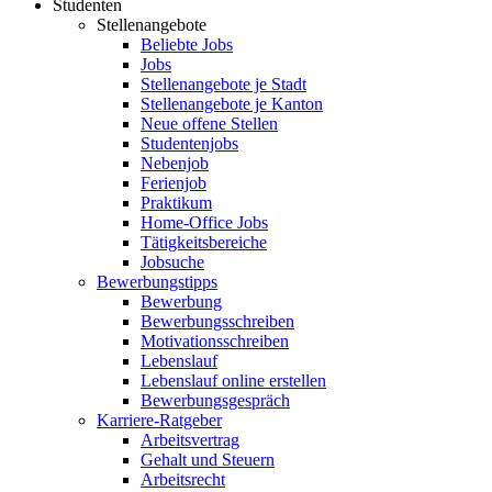
Studenten
Stellenangebote
Beliebte Jobs
Jobs
Stellenangebote je Stadt
Stellenangebote je Kanton
Neue offene Stellen
Studentenjobs
Nebenjob
Ferienjob
Praktikum
Home-Office Jobs
Tätigkeitsbereiche
Jobsuche
Bewerbungstipps
Bewerbung
Bewerbungsschreiben
Motivationsschreiben
Lebenslauf
Lebenslauf online erstellen
Bewerbungsgespräch
Karriere-Ratgeber
Arbeitsvertrag
Gehalt und Steuern
Arbeitsrecht