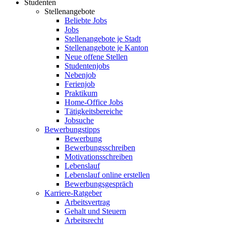
Studenten
Stellenangebote
Beliebte Jobs
Jobs
Stellenangebote je Stadt
Stellenangebote je Kanton
Neue offene Stellen
Studentenjobs
Nebenjob
Ferienjob
Praktikum
Home-Office Jobs
Tätigkeitsbereiche
Jobsuche
Bewerbungstipps
Bewerbung
Bewerbungsschreiben
Motivationsschreiben
Lebenslauf
Lebenslauf online erstellen
Bewerbungsgespräch
Karriere-Ratgeber
Arbeitsvertrag
Gehalt und Steuern
Arbeitsrecht