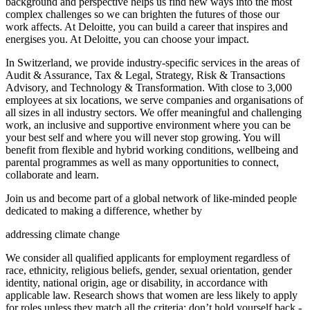
background and perspective helps us find new ways into the most
complex challenges so we can brighten the futures of those our
work affects. At Deloitte, you can build a career that inspires and
energises you. At Deloitte, you can choose your impact.
In Switzerland, we provide industry-specific services in the areas of
Audit & Assurance, Tax & Legal, Strategy, Risk & Transactions
Advisory, and Technology & Transformation. With close to 3,000
employees at six locations, we serve companies and organisations of
all sizes in all industry sectors. We offer meaningful and challenging
work, an inclusive and supportive environment where you can be
your best self and where you will never stop growing. You will
benefit from flexible and hybrid working conditions, wellbeing and
parental programmes as well as many opportunities to connect,
collaborate and learn.
Join us and become part of a global network of like‑minded people
dedicated to making a difference, whether by
addressing climate change
We consider all qualified applicants for employment regardless of
race, ethnicity, religious beliefs, gender, sexual orientation, gender
identity, national origin, age or disability, in accordance with
applicable law. Research shows that women are less likely to apply
for roles unless they match all the criteria; don’t hold yourself back -