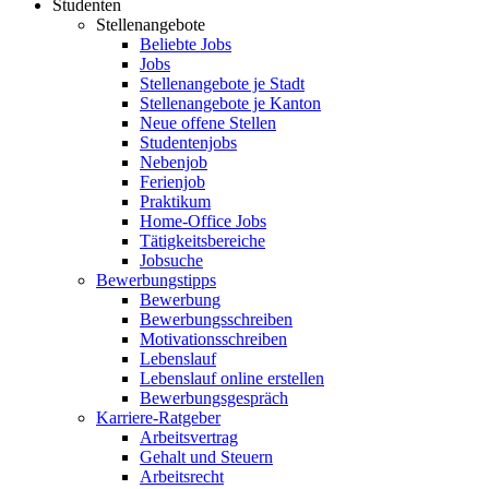
Studenten
Stellenangebote
Beliebte Jobs
Jobs
Stellenangebote je Stadt
Stellenangebote je Kanton
Neue offene Stellen
Studentenjobs
Nebenjob
Ferienjob
Praktikum
Home-Office Jobs
Tätigkeitsbereiche
Jobsuche
Bewerbungstipps
Bewerbung
Bewerbungsschreiben
Motivationsschreiben
Lebenslauf
Lebenslauf online erstellen
Bewerbungsgespräch
Karriere-Ratgeber
Arbeitsvertrag
Gehalt und Steuern
Arbeitsrecht