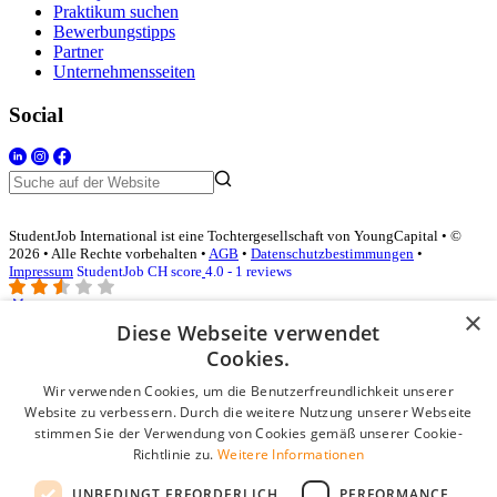
Praktikum suchen
Bewerbungstipps
Partner
Unternehmensseiten
Social
StudentJob International ist eine Tochtergesellschaft von YoungCapital • ©
2026 • Alle Rechte vorbehalten •
AGB
•
Datenschutzbestimmungen
•
Impressum
StudentJob CH score
4.0 - 1 reviews
×
Diese Webseite verwendet
Login für Unternehmen
Cookies.
Wir verwenden Cookies, um die Benutzerfreundlichkeit unserer
E-Mail
*
Website zu verbessern. Durch die weitere Nutzung unserer Webseite
stimmen Sie der Verwendung von Cookies gemäß unserer Cookie-
Passwort
Richtlinie zu.
Weitere Informationen
Angemeldet bleiben
UNBEDINGT ERFORDERLICH
PERFORMANCE