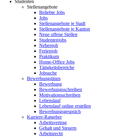
Studenten
Stellenangebote
Beliebte Jobs
Jobs
Stellenangebote je Stadt
Stellenangebote je Kanton
Neue offene Stellen
Studentenjobs
Nebenjob
Ferienjob
Praktikum
Home-Office Jobs
Tätigkeitsbereiche
Jobsuche
Bewerbungstipps
Bewerbung
Bewerbungsschreiben
Motivationsschreiben
Lebenslauf
Lebenslauf online erstellen
Bewerbungsgespräch
Karriere-Ratgeber
Arbeitsvertrag
Gehalt und Steuern
Arbeitsrecht