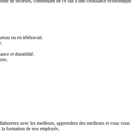
tude de secteurs, contribuant de ce fait à une croissance économique
reau ou en télétravail.
e.
nce et durabilité.
tors.
llaborerez avec les meilleurs, apprendrez des meilleurs et vous vous
t la formation de nos employés.