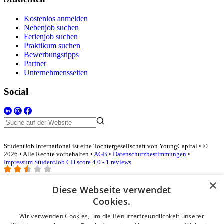
Kostenlos anmelden
Nebenjob suchen
Ferienjob suchen
Praktikum suchen
Bewerbungstipps
Partner
Unternehmensseiten
Social
StudentJob International ist eine Tochtergesellschaft von YoungCapital • ©
2026 • Alle Rechte vorbehalten •
AGB
•
Datenschutzbestimmungen
•
Impressum
StudentJob CH score
4.0 - 1 reviews
×
Diese Webseite verwendet
Login für Unternehmen
Cookies.
Wir verwenden Cookies, um die Benutzerfreundlichkeit unserer
E-Mail
*