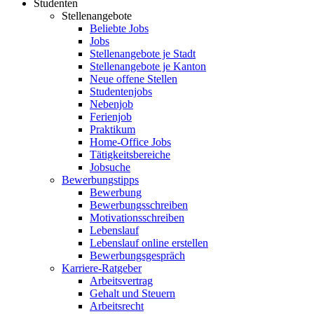
Studenten
Stellenangebote
Beliebte Jobs
Jobs
Stellenangebote je Stadt
Stellenangebote je Kanton
Neue offene Stellen
Studentenjobs
Nebenjob
Ferienjob
Praktikum
Home-Office Jobs
Tätigkeitsbereiche
Jobsuche
Bewerbungstipps
Bewerbung
Bewerbungsschreiben
Motivationsschreiben
Lebenslauf
Lebenslauf online erstellen
Bewerbungsgespräch
Karriere-Ratgeber
Arbeitsvertrag
Gehalt und Steuern
Arbeitsrecht