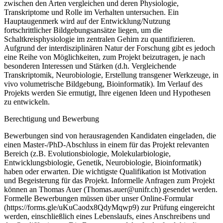
zwischen den Arten vergleichen und deren Physiologie,
Transkriptome und Rolle im Verhalten untersuchen. Ein
Hauptaugenmerk wird auf der Entwicklung/Nutzung
fortschrittlicher Bildgebungsansätze liegen, um die
Schaltkreisphysiologie im zentralen Gehirn zu quantifizieren.
Aufgrund der interdisziplinären Natur der Forschung gibt es jedoch
eine Reihe von Möglichkeiten, zum Projekt beizutragen, je nach
besonderen Interessen und Stärken (d.h. Vergleichende
Transkriptomik, Neurobiologie, Erstellung transgener Werkzeuge, in
vivo volumetrische Bildgebung, Bioinformatik). Im Verlauf des
Projekts werden Sie ermutigt, Ihre eigenen Ideen und Hypothesen
zu entwickeln.
Berechtigung und Bewerbung
Bewerbungen sind von herausragenden Kandidaten eingeladen, die
einen Master-/PhD-Abschluss in einem für das Projekt relevanten
Bereich (z.B. Evolutionsbiologie, Molekularbiologie,
Entwicklungsbiologie, Genetik, Neurobiologie, Bioinformatik)
haben oder erwarten. Die wichtigste Qualifikation ist Motivation
und Begeisterung für das Projekt. Informelle Anfragen zum Projekt
können an Thomas Auer (Thomas.auer@unifr.ch) gesendet werden.
Formelle Bewerbungen müssen über unser Online-Formular
(https://forms.gle/uKuCaodx8QdyMqwp9) zur Prüfung eingereicht
werden, einschließlich eines Lebenslaufs, eines Anschreibens und