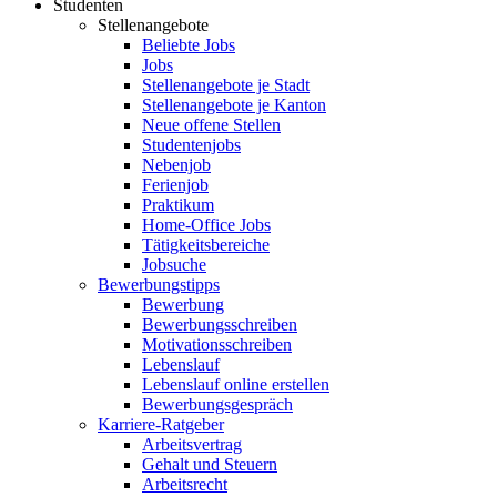
Studenten
Stellenangebote
Beliebte Jobs
Jobs
Stellenangebote je Stadt
Stellenangebote je Kanton
Neue offene Stellen
Studentenjobs
Nebenjob
Ferienjob
Praktikum
Home-Office Jobs
Tätigkeitsbereiche
Jobsuche
Bewerbungstipps
Bewerbung
Bewerbungsschreiben
Motivationsschreiben
Lebenslauf
Lebenslauf online erstellen
Bewerbungsgespräch
Karriere-Ratgeber
Arbeitsvertrag
Gehalt und Steuern
Arbeitsrecht