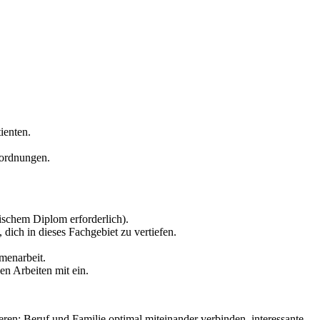
ienten.
rordnungen.
schem Diplom erforderlich).
 dich in dieses Fachgebiet zu vertiefen.
menarbeit.
n Arbeiten mit ein.
ren: Beruf und Familie optimal miteinander verbinden, interessante