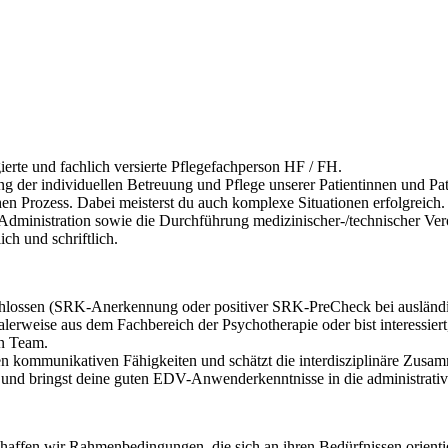
ierte und fachlich versierte Pflegefachperson HF / FH.
 der individuellen Betreuung und Pflege unserer Patientinnen und Pat
chen Prozess. Dabei meisterst du auch komplexe Situationen erfolgreich.
 Administration sowie die Durchführung medizinischer-/technischer Ve
h und schriftlich.
chlossen (SRK-Anerkennung oder positiver SRK-PreCheck bei ausländi
lerweise aus dem Fachbereich der Psychotherapie oder bist interessiert,
en Team.
ten kommunikativen Fähigkeiten und schätzt die interdisziplinäre Zusam
 und bringst deine guten EDV-Anwenderkenntnisse in die administrative
haffen wir Rahmenbedingungen, die sich an ihren Bedürfnissen orientie