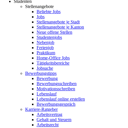
Studenten
Stellenangebote
Beliebte Jobs
Jobs
Stellenangebote je Stadt
Stellenangebote je Kanton
Neue offene Stellen
Studentenjobs
Nebenjob
Ferienjob
Praktikum
Home-Office Jobs
Tätigkeitsbereiche
Jobsuche
Bewerbungstipps
Bewerbung
Bewerbungsschreiben
Motivationsschreiben
Lebenslauf
Lebenslauf online erstellen
Bewerbungsgespräch
Karriere-Ratgeber
Arbeitsvertrag
Gehalt und Steuern
Arbeitsrecht