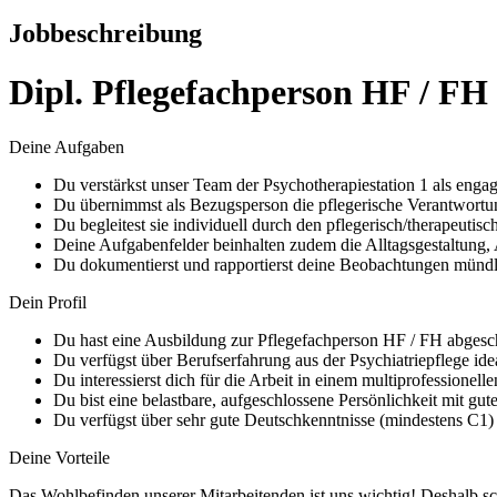
Jobbeschreibung
Dipl. Pflegefachperson HF / FH
Deine Aufgaben
Du verstärkst unser Team der Psychotherapiestation 1 als engag
Du übernimmst als Bezugsperson die pflegerische Verantwortung
Du begleitest sie individuell durch den pflegerisch/therapeutis
Deine Aufgabenfelder beinhalten zudem die Alltagsgestaltung,
Du dokumentierst und rapportierst deine Beobachtungen mündlic
Dein Profil
Du hast eine Ausbildung zur Pflegefachperson HF / FH abges
Du verfügst über Berufserfahrung aus der Psychiatriepflege idea
Du interessierst dich für die Arbeit in einem multiprofessionell
Du bist eine belastbare, aufgeschlossene Persönlichkeit mit gu
Du verfügst über sehr gute Deutschkenntnisse (mindestens C1)
Deine Vorteile
Das Wohlbefinden unserer Mitarbeitenden ist uns wichtig! Deshalb sc