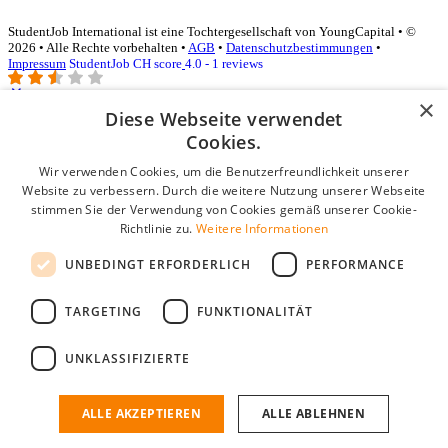
StudentJob International ist eine Tochtergesellschaft von YoungCapital • ©
2026 • Alle Rechte vorbehalten •
AGB
•
Datenschutzbestimmungen
•
Impressum
StudentJob CH score
4.0 - 1 reviews
×
Diese Webseite verwendet
Login für Unternehmen
Cookies.
Wir verwenden Cookies, um die Benutzerfreundlichkeit unserer
E-Mail
*
Website zu verbessern. Durch die weitere Nutzung unserer Webseite
stimmen Sie der Verwendung von Cookies gemäß unserer Cookie-
Passwort
Richtlinie zu.
Weitere Informationen
Angemeldet bleiben
UNBEDINGT ERFORDERLICH
PERFORMANCE
Passwort vergessen?
Login
TARGETING
FUNKTIONALITÄT
Kostenloses Unternehmensprofil
UNKLASSIFIZIERTE
Wenn Sie sich registriert haben, können Sie ein Unternehmensprofil
erstellen. Sie sind nur noch wenige Schritte davon entfernt, den
passenden Mitarbeiter zu finden.
ALLE AKZEPTIEREN
ALLE ABLEHNEN
Noch kein Unternehmensprofil?