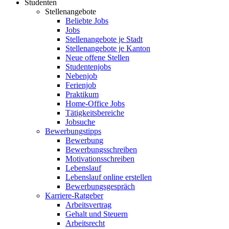
Studenten
Stellenangebote
Beliebte Jobs
Jobs
Stellenangebote je Stadt
Stellenangebote je Kanton
Neue offene Stellen
Studentenjobs
Nebenjob
Ferienjob
Praktikum
Home-Office Jobs
Tätigkeitsbereiche
Jobsuche
Bewerbungstipps
Bewerbung
Bewerbungsschreiben
Motivationsschreiben
Lebenslauf
Lebenslauf online erstellen
Bewerbungsgespräch
Karriere-Ratgeber
Arbeitsvertrag
Gehalt und Steuern
Arbeitsrecht