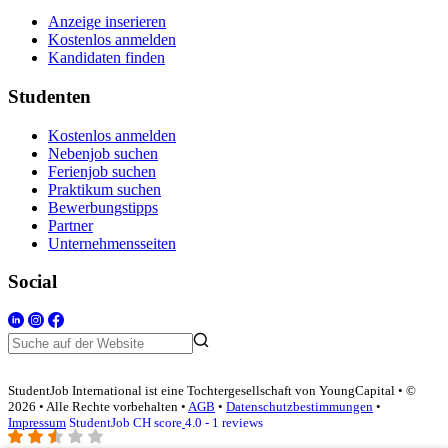
Anzeige inserieren
Kostenlos anmelden
Kandidaten finden
Studenten
Kostenlos anmelden
Nebenjob suchen
Ferienjob suchen
Praktikum suchen
Bewerbungstipps
Partner
Unternehmensseiten
Social
StudentJob International ist eine Tochtergesellschaft von YoungCapital • ©
2026 • Alle Rechte vorbehalten •
AGB
•
Datenschutzbestimmungen
•
Impressum
StudentJob CH score
4.0 - 1 reviews