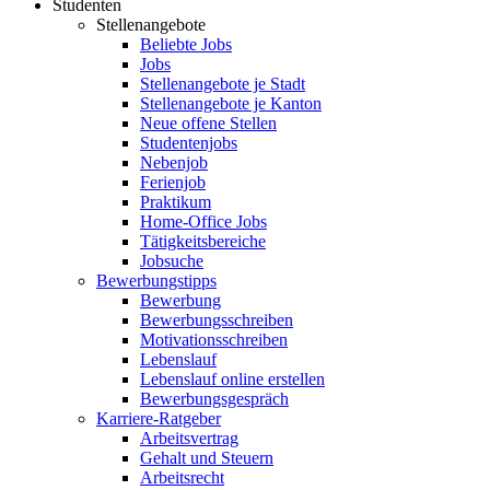
Studenten
Stellenangebote
Beliebte Jobs
Jobs
Stellenangebote je Stadt
Stellenangebote je Kanton
Neue offene Stellen
Studentenjobs
Nebenjob
Ferienjob
Praktikum
Home-Office Jobs
Tätigkeitsbereiche
Jobsuche
Bewerbungstipps
Bewerbung
Bewerbungsschreiben
Motivationsschreiben
Lebenslauf
Lebenslauf online erstellen
Bewerbungsgespräch
Karriere-Ratgeber
Arbeitsvertrag
Gehalt und Steuern
Arbeitsrecht