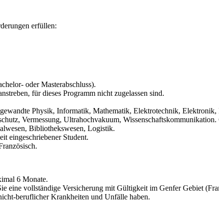
rderungen erfüllen:
achelor- oder Masterabschluss).
anstreben, für dieses Programm nicht zugelassen sind.
Angewandte Physik, Informatik, Mathematik, Elektrotechnik, Elektroni
tschutz, Vermessung, Ultrahochvakuum, Wissenschaftskommunikation. Od
nalwesen, Bibliothekswesen, Logistik.
t eingeschriebener Student.
Französisch.
ximal 6 Monate.
s Sie eine vollständige Versicherung mit Gültigkeit im Genfer Gebiet (F
nicht-beruflicher Krankheiten und Unfälle haben.