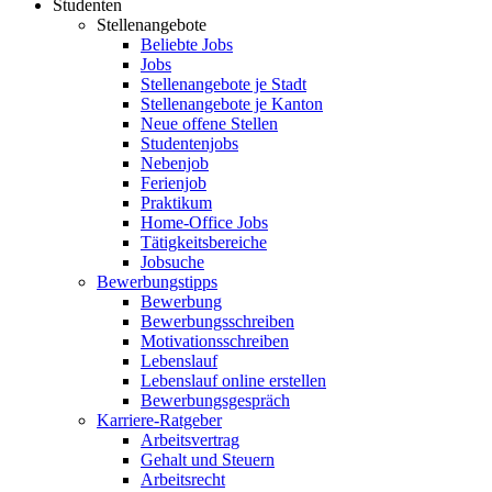
Studenten
Stellenangebote
Beliebte Jobs
Jobs
Stellenangebote je Stadt
Stellenangebote je Kanton
Neue offene Stellen
Studentenjobs
Nebenjob
Ferienjob
Praktikum
Home-Office Jobs
Tätigkeitsbereiche
Jobsuche
Bewerbungstipps
Bewerbung
Bewerbungsschreiben
Motivationsschreiben
Lebenslauf
Lebenslauf online erstellen
Bewerbungsgespräch
Karriere-Ratgeber
Arbeitsvertrag
Gehalt und Steuern
Arbeitsrecht