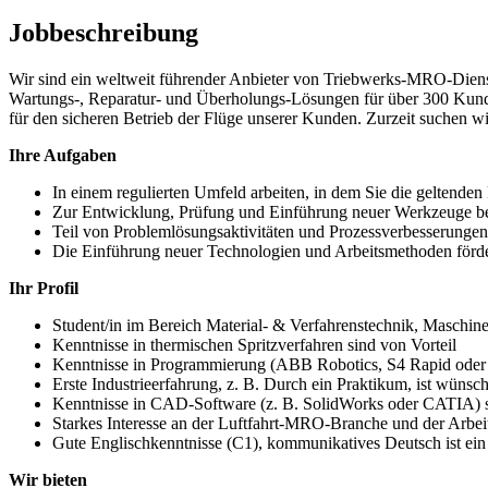
Jobbeschreibung
Wir sind ein weltweit führender Anbieter von Triebwerks-MRO-Dienstl
Wartungs-, Reparatur- und Überholungs-Lösungen für über 300 Kunde
für den sicheren Betrieb der Flüge unserer Kunden. Zurzeit suchen w
Ihre Aufgaben
In einem regulierten Umfeld arbeiten, in dem Sie die geltend
Zur Entwicklung, Prüfung und Einführung neuer Werkzeuge beitr
Teil von Problemlösungsaktivitäten und Prozessverbesserungen
Die Einführung neuer Technologien und Arbeitsmethoden förder
Ihr Profil
Student/in im Bereich Material- & Verfahrenstechnik, Maschin
Kenntnisse in thermischen Spritzverfahren sind von Vorteil
Kenntnisse in Programmierung (ABB Robotics, S4 Rapid oder 
Erste Industrieerfahrung, z. B. Durch ein Praktikum, ist wünsc
Kenntnisse in CAD-Software (z. B. SolidWorks oder CATIA) s
Starkes Interesse an der Luftfahrt-MRO-Branche und der Arbei
Gute Englischkenntnisse (C1), kommunikatives Deutsch ist ein
Wir bieten