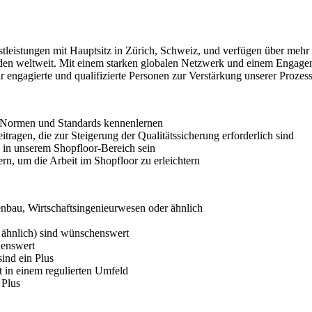
eistungen mit Hauptsitz in Zürich, Schweiz, und verfügen über mehr a
n weltweit. Mit einem starken globalen Netzwerk und einem Engagemen
ir engagierte und qualifizierte Personen zur Verstärkung unserer Proz
en Normen und Standards kennenlernen
agen, die zur Steigerung der Qualitätssicherung erforderlich sind
 in unserem Shopfloor-Bereich sein
n, um die Arbeit im Shopfloor zu erleichtern
enbau, Wirtschaftsingenieurwesen oder ähnlich
ähnlich) sind wünschenswert
henswert
ind ein Plus
t in einem regulierten Umfeld
 Plus