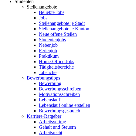
Studenten
Stellenangebote
Beliebte Jobs
Jobs
Stellenangebote je Stadt
Stellenangebote je Kanton
Neue offene Stellen
Studentenjobs
Nebenjob
Ferienjob
Praktikum
Home-Office Jobs
Tätigkeitsbereiche
Jobsuche
Bewerbungstipps
Bewerbung
Bewerbungsschreiben
Motivationsschreiben
Lebenslauf
Lebenslauf online erstellen
Bewerbungsgespräch
Karriere-Ratgeber
Arbeitsvertrag
Gehalt und Steuern
Arbeitsrecht