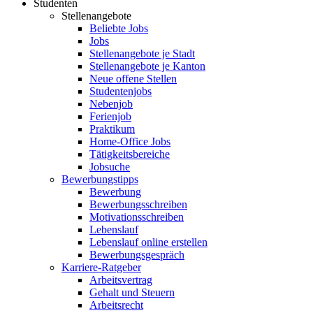
Studenten
Stellenangebote
Beliebte Jobs
Jobs
Stellenangebote je Stadt
Stellenangebote je Kanton
Neue offene Stellen
Studentenjobs
Nebenjob
Ferienjob
Praktikum
Home-Office Jobs
Tätigkeitsbereiche
Jobsuche
Bewerbungstipps
Bewerbung
Bewerbungsschreiben
Motivationsschreiben
Lebenslauf
Lebenslauf online erstellen
Bewerbungsgespräch
Karriere-Ratgeber
Arbeitsvertrag
Gehalt und Steuern
Arbeitsrecht