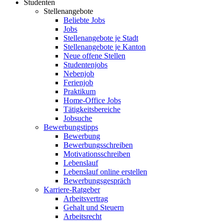
Studenten
Stellenangebote
Beliebte Jobs
Jobs
Stellenangebote je Stadt
Stellenangebote je Kanton
Neue offene Stellen
Studentenjobs
Nebenjob
Ferienjob
Praktikum
Home-Office Jobs
Tätigkeitsbereiche
Jobsuche
Bewerbungstipps
Bewerbung
Bewerbungsschreiben
Motivationsschreiben
Lebenslauf
Lebenslauf online erstellen
Bewerbungsgespräch
Karriere-Ratgeber
Arbeitsvertrag
Gehalt und Steuern
Arbeitsrecht