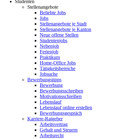
Studenten
Stellenangebote
Beliebte Jobs
Jobs
Stellenangebote je Stadt
Stellenangebote je Kanton
Neue offene Stellen
Studentenjobs
Nebenjob
Ferienjob
Praktikum
Home-Office Jobs
Tätigkeitsbereiche
Jobsuche
Bewerbungstipps
Bewerbung
Bewerbungsschreiben
Motivationsschreiben
Lebenslauf
Lebenslauf online erstellen
Bewerbungsgespräch
Karriere-Ratgeber
Arbeitsvertrag
Gehalt und Steuern
Arbeitsrecht