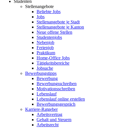
Studenten
Stellenangebote
Beliebte Jobs
Jobs
Stellenangebote je Stadt
Stellenangebote je Kanton
Neue offene Stellen
Studentenjobs
Nebenjob
Ferienjob
Praktikum
Home-Office Jobs
Tätigkeitsbereiche
Jobsuche
Bewerbungstipps
Bewerbung
Bewerbungsschreiben
Motivationsschreiben
Lebenslauf
Lebenslauf online erstellen
Bewerbungsgespräch
Karriere-Ratgeber
Arbeitsvertrag
Gehalt und Steuern
Arbeitsrecht