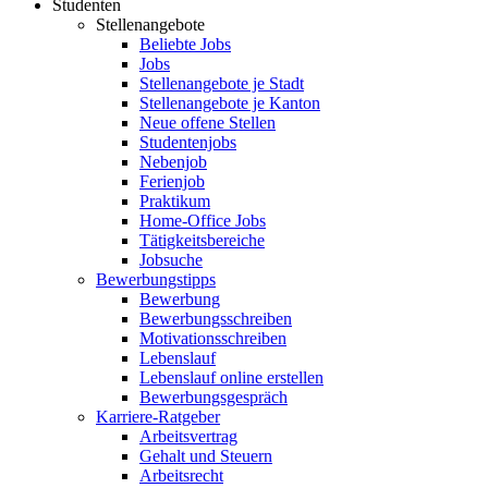
Studenten
Stellenangebote
Beliebte Jobs
Jobs
Stellenangebote je Stadt
Stellenangebote je Kanton
Neue offene Stellen
Studentenjobs
Nebenjob
Ferienjob
Praktikum
Home-Office Jobs
Tätigkeitsbereiche
Jobsuche
Bewerbungstipps
Bewerbung
Bewerbungsschreiben
Motivationsschreiben
Lebenslauf
Lebenslauf online erstellen
Bewerbungsgespräch
Karriere-Ratgeber
Arbeitsvertrag
Gehalt und Steuern
Arbeitsrecht