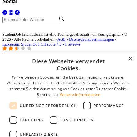
Social
StudentJob International ist eine Tochtergesellschaft von YoungCapital • ©
2026 • Alle Rechte vorbehalten •
AGB
•
Datenschutzbestimmungen
•
Impressum
StudentJob CH score
4.0 - 1 reviews
×
Diese Webseite verwendet
Login für Unternehmen
Cookies.
Wir verwenden Cookies, um die Benutzerfreundlichkeit unserer
E-Mail
*
Website zu verbessern. Durch die weitere Nutzung unserer Webseite
stimmen Sie der Verwendung von Cookies gemäß unserer Cookie-
Passwort
Richtlinie zu.
Weitere Informationen
Angemeldet bleiben
UNBEDINGT ERFORDERLICH
PERFORMANCE
Passwort vergessen?
Login
TARGETING
FUNKTIONALITÄT
Kostenloses Unternehmensprofil
UNKLASSIFIZIERTE