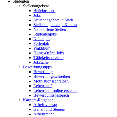
Studenten
Stellenangebote
Beliebte Jobs
Jobs
Stellenangebote je Stadt
Stellenangebote je Kanton
Neue offene Stellen
Studentenjobs
Nebenjob
Ferienjob
Praktikum
Home-Office Jobs
Tätigkeitsbereiche
Jobsuche
Bewerbungstipps
Bewerbung
Bewerbungsschreiben
Motivationsschreiben
Lebenslauf
Lebenslauf online erstellen
Bewerbungsgespräch
Karriere-Ratgeber
Arbeitsvertrag
Gehalt und Steuern
Arbeitsrecht