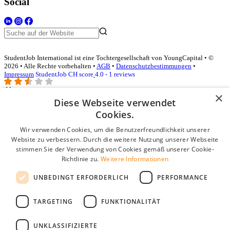
Social
StudentJob International ist eine Tochtergesellschaft von YoungCapital • ©
2026 • Alle Rechte vorbehalten •
AGB
•
Datenschutzbestimmungen
•
Impressum
StudentJob CH score
4.0 - 1 reviews
×
Diese Webseite verwendet
Login für Unternehmen
Cookies.
Wir verwenden Cookies, um die Benutzerfreundlichkeit unserer
E-Mail
*
Website zu verbessern. Durch die weitere Nutzung unserer Webseite
stimmen Sie der Verwendung von Cookies gemäß unserer Cookie-
Passwort
Richtlinie zu.
Weitere Informationen
Angemeldet bleiben
UNBEDINGT ERFORDERLICH
PERFORMANCE
Passwort vergessen?
Login
TARGETING
FUNKTIONALITÄT
Kostenloses Unternehmensprofil
UNKLASSIFIZIERTE