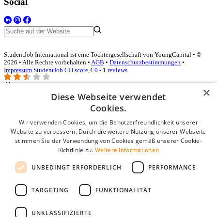
Social
StudentJob International ist eine Tochtergesellschaft von YoungCapital • ©
2026 • Alle Rechte vorbehalten •
AGB
•
Datenschutzbestimmungen
•
Impressum
StudentJob CH score
4.0 - 1 reviews
×
Diese Webseite verwendet
Login für Unternehmen
Cookies.
Wir verwenden Cookies, um die Benutzerfreundlichkeit unserer
E-Mail
*
Website zu verbessern. Durch die weitere Nutzung unserer Webseite
stimmen Sie der Verwendung von Cookies gemäß unserer Cookie-
Passwort
Richtlinie zu.
Weitere Informationen
Angemeldet bleiben
UNBEDINGT ERFORDERLICH
PERFORMANCE
Passwort vergessen?
Login
TARGETING
FUNKTIONALITÄT
Kostenloses Unternehmensprofil
UNKLASSIFIZIERTE