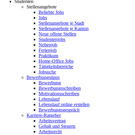
Studenten
Stellenangebote
Beliebte Jobs
Jobs
Stellenangebote je Stadt
Stellenangebote je Kanton
Neue offene Stellen
Studentenjobs
Nebenjob
Ferienjob
Praktikum
Home-Office Jobs
Tätigkeitsbereiche
Jobsuche
Bewerbungstipps
Bewerbung
Bewerbungsschreiben
Motivationsschreiben
Lebenslauf
Lebenslauf online erstellen
Bewerbungsgespräch
Karriere-Ratgeber
Arbeitsvertrag
Gehalt und Steuern
Arbeitsrecht